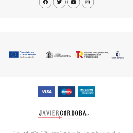
Copyright+©+2026JavierCordobaArt. Todos los derechos