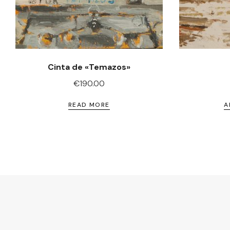
Cinta de «Temazos»
€
190.00
READ MORE
A