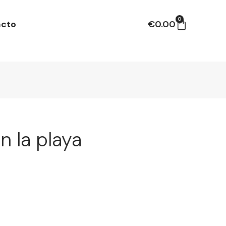
0
acto
€
0.00
n la playa