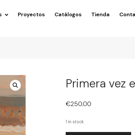
s
Proyectos
Catálogos
Tienda
Cont
Primera vez e
€
250.00
1 in stock