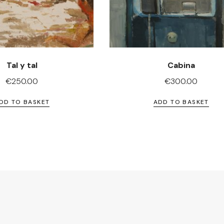
Tal y tal
Cabina
€
250.00
€
300.00
DD TO BASKET
ADD TO BASKET