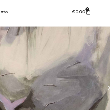
0
acto
€
0.00